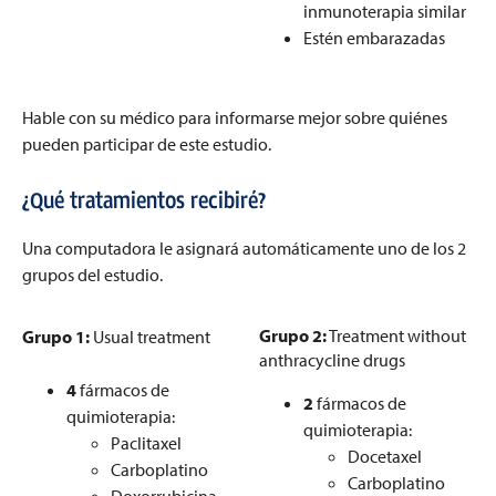
inmunoterapia similar
Estén embarazadas
Hable con su médico para informarse mejor sobre quiénes
pueden participar de este estudio.
¿Qué tratamientos recibiré?
Una computadora le asignará automáticamente uno de los 2
grupos del estudio.
Grupo 2:
Treatment without
Grupo 1:
Usual treatment
anthracycline drugs
4
fármacos de
2
fármacos de
quimioterapia:
quimioterapia:
Paclitaxel
Docetaxel
Carboplatino
Carboplatino