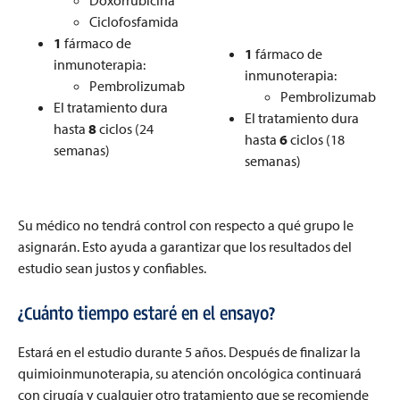
Doxorrubicina
Ciclofosfamida
1
fármaco de
1
fármaco de
inmunoterapia:
inmunoterapia:
Pembrolizumab
Pembrolizumab
El tratamiento dura
El tratamiento dura
hasta
8
ciclos (24
hasta
6
ciclos (18
semanas)
semanas)
Su médico no tendrá control con respecto a qué grupo le
asignarán. Esto ayuda a garantizar que los resultados del
estudio sean justos y confiables.
¿Cuánto tiempo estaré en el ensayo?
Estará en el estudio durante 5 años. Después de finalizar la
quimioinmunoterapia, su atención oncológica continuará
con cirugía y cualquier otro tratamiento que se recomiende